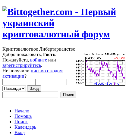
Криптовалютное Либертарианство
Добро пожаловать,
Гость
.
Пожалуйста,
войдите
или
зарегистрируйтесь
.
Не получили
письмо с кодом
активации
?
Начало
Помощь
Поиск
Календарь
Вход