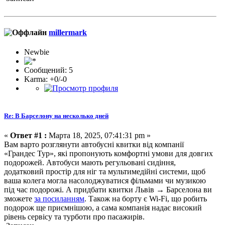
millermark
Newbie
Сообщений: 5
Karma: +0/-0
Re: В Барселону на несколько дней
«
Ответ #1 :
Марта 18, 2025, 07:41:31 pm »
Вам варто розглянути автобусні квитки від компанії
«Грандес Тур», які пропонують комфортні умови для довгих
подорожей. Автобуси мають регульовані сидіння,
додатковий простір для ніг та мультимедійні системи, щоб
ваша колега могла насолоджуватися фільмами чи музикою
під час подорожі. А придбати квитки Львів → Барселона ви
зможете
за посиланням
. Також на борту є Wi-Fi, що робить
подорож ще приємнішою, а сама компанія надає високий
рівень сервісу та турботи про пасажирів.