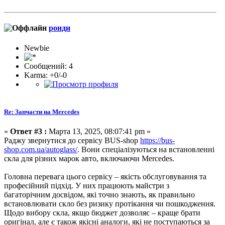
ронди
Newbie
Сообщений: 4
Karma: +0/-0
Re: Запчасти на Mercedes
«
Ответ #3 :
Марта 13, 2025, 08:07:41 pm »
Раджу звернутися до сервісу BUS-shop
https://bus-
shop.com.ua/autoglass/
. Вони спеціалізуються на встановленні
скла для різних марок авто, включаючи Mercedes.
Головна перевага цього сервісу – якість обслуговування та
професійний підхід. У них працюють майстри з
багаторічним досвідом, які точно знають, як правильно
встановлювати скло без ризику протікання чи пошкодження.
Щодо вибору скла, якщо бюджет дозволяє – краще брати
оригінал, але є також якісні аналоги, які не поступаються за