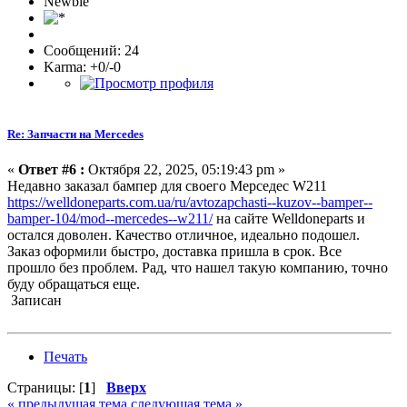
Newbie
Сообщений: 24
Karma: +0/-0
Re: Запчасти на Mercedes
«
Ответ #6 :
Октября 22, 2025, 05:19:43 pm »
Недавно заказал бампер для своего Мерседес W211
https://welldoneparts.com.ua/ru/avtozapchasti--kuzov--bamper--
bamper-104/mod--mercedes--w211/
на сайте Welldoneparts и
остался доволен. Качество отличное, идеально подошел.
Заказ оформили быстро, доставка пришла в срок. Все
прошло без проблем. Рад, что нашел такую компанию, точно
буду обращаться еще.
Записан
Печать
Страницы: [
1
]
Вверх
« предыдущая тема
следующая тема »