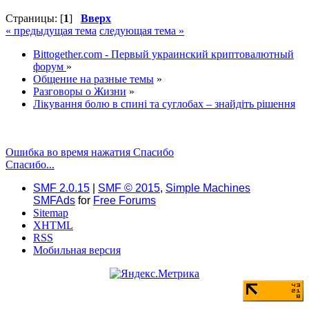
Страницы: [
1
]
Вверх
« предыдущая тема
следующая тема »
Bittogether.com - Первый украинский криптовалютный
форум
»
Общение на разные темы
»
Разговоры о Жизни
»
Лікування болю в спині та суглобах – знайдіть рішення
Ошибка во время нажатия Спасибо
Спасибо...
SMF 2.0.15
|
SMF © 2015
,
Simple Machines
SMFAds
for
Free Forums
Sitemap
XHTML
RSS
Мобильная версия