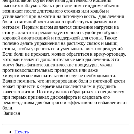
неправильной обуви или из-за длительного ношения
высоких каблуков. Боль при пяточном синдроме обычно
возникает после длительного стояния или ходьбы и
усиливается при нажатии на пяточную кость. Для лечения
боли в пяточной кости можно прибегнуть к различным
методам. Первым шагом является снижение нагрузки на
стопу - для этого рекомендуется носить удобную обувь с
хорошей амортизацией и поддержкой для стопы. Также
полезно делать упражнения на растяжку связок и мышц
стопы, чтобы укрепить ее и уменьшить риск повреждений.
Если боли не проходят, можно обратиться к врачу-ортопеду,
который назначит дополнительные методы лечения. Это
могут быть физиотерапевтические процедуры, уколы
противовоспалительных препаратов или даже
хирургическое вмешательство в случае необходимости.
Важно помнить, что игнорирование боли в пяточной кости
может привести к серьезным последствиям и ухудшить
качество жизни. Поэтому важно обращаться к специалисту
при первых признаках дискомфорта и следовать его
рекомендациям для быстрого и эффективного избавления от
боли.
Записан
Печать