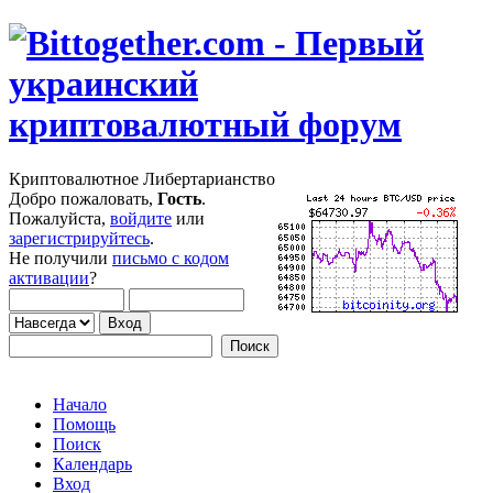
Криптовалютное Либертарианство
Добро пожаловать,
Гость
.
Пожалуйста,
войдите
или
зарегистрируйтесь
.
Не получили
письмо с кодом
активации
?
Начало
Помощь
Поиск
Календарь
Вход