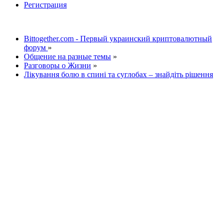
Регистрация
Bittogether.com - Первый украинский криптовалютный
форум
»
Общение на разные темы
»
Разговоры о Жизни
»
Лікування болю в спині та суглобах – знайдіть рішення