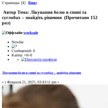
Страницы: [
1
]
Вниз
Автор
Тема: Лікування болю в спині та
суглобах – знайдіть рішення (Прочитано 152
раз)
worksale
Newbie
Сообщений: 0
Karma: +0/-0
Лікування болю в спині та суглобах – знайдіть рішення
«
:
Февраля 21, 2025, 03:43:11 pm »