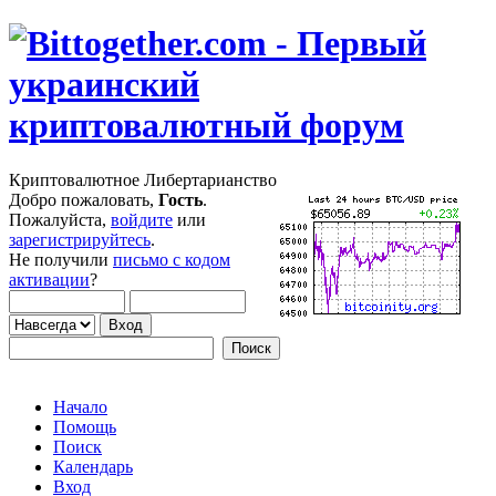
Криптовалютное Либертарианство
Добро пожаловать,
Гость
.
Пожалуйста,
войдите
или
зарегистрируйтесь
.
Не получили
письмо с кодом
активации
?
Начало
Помощь
Поиск
Календарь
Вход