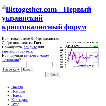
Криптовалютное Либертарианство
Добро пожаловать,
Гость
.
Пожалуйста,
войдите
или
зарегистрируйтесь
.
Не получили
письмо с кодом
активации
?
Начало
Помощь
Поиск
Календарь
Вход