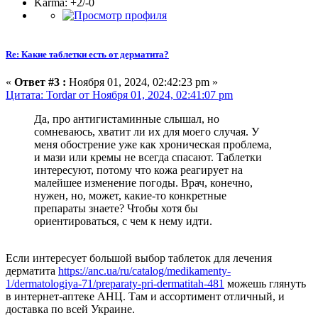
Karma: +2/-0
Re: Какие таблетки есть от дерматита?
«
Ответ #3 :
Ноября 01, 2024, 02:42:23 pm »
Цитата: Tordar от Ноября 01, 2024, 02:41:07 pm
Да, про антигистаминные слышал, но
сомневаюсь, хватит ли их для моего случая. У
меня обострение уже как хроническая проблема,
и мази или кремы не всегда спасают. Таблетки
интересуют, потому что кожа реагирует на
малейшее изменение погоды. Врач, конечно,
нужен, но, может, какие-то конкретные
препараты знаете? Чтобы хотя бы
ориентироваться, с чем к нему идти.
Если интересует большой выбор таблеток для лечения
дерматита
https://anc.ua/ru/catalog/medikamenty-
1/dermatologiya-71/preparaty-pri-dermatitah-481
можешь глянуть
в интернет-аптеке АНЦ. Там и ассортимент отличный, и
доставка по всей Украине.