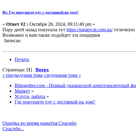
Re: Где покупаете еду с доставкой на дом?
«
Ответ #2 :
Октября 28, 2024, 09:11:49 pm »
Пару дней назад покупала тут
https://mistercat.com.ua/
отличную п
Возможно и вам также подойдет эта пиццерия
Записан
Печать
Страницы: [
1
]
Вверх
« предыдущая тема
следующая тема »
Bittogether.com - Первый украинский криптовалютный ф
Маркет
»
Услуги, работа
»
Где покупаете еду с доставкой на дом?
Ошибка во время нажатия Спасибо
Спасибо...