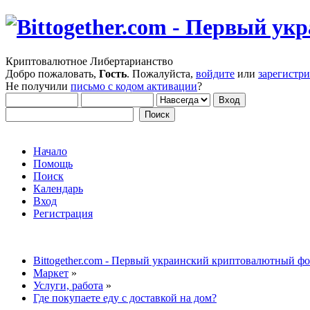
Криптовалютное Либертарианство
Добро пожаловать,
Гость
. Пожалуйста,
войдите
или
зарегистр
Не получили
письмо с кодом активации
?
Начало
Помощь
Поиск
Календарь
Вход
Регистрация
Bittogether.com - Первый украинский криптовалютный ф
Маркет
»
Услуги, работа
»
Где покупаете еду с доставкой на дом?