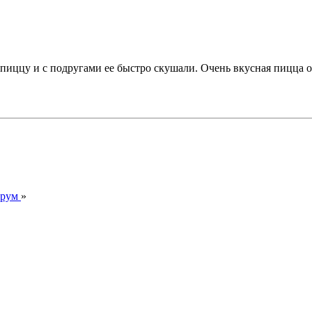
иццу и с подругами ее быстро скушали. Очень вкусная пицца ока
орум
»