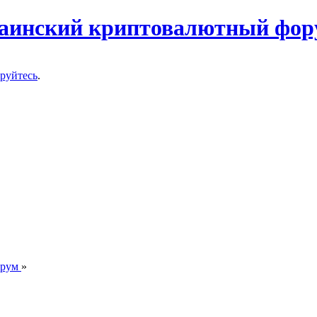
ируйтесь
.
орум
»