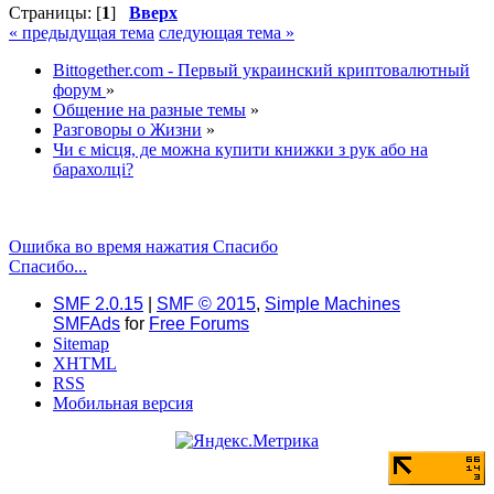
Страницы: [
1
]
Вверх
« предыдущая тема
следующая тема »
Bittogether.com - Первый украинский криптовалютный
форум
»
Общение на разные темы
»
Разговоры о Жизни
»
Чи є місця, де можна купити книжки з рук або на
барахолці?
Ошибка во время нажатия Спасибо
Спасибо...
SMF 2.0.15
|
SMF © 2015
,
Simple Machines
SMFAds
for
Free Forums
Sitemap
XHTML
RSS
Мобильная версия