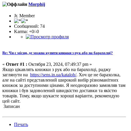
Morphij
Jr. Member
Сообщений: 74
Karma: +0/-0
Re: Чи є місця, де можна купити книжки з рук або на барахолці?
«
Ответ #1 :
Октября 23, 2024, 07:49:37 pm »
Якщо цікавлять книжки з рук або на барахолці, раджу
заглянути на
https://sens.in.ua/kataloh/
. Хоч це не барахолка,
але на сайті представлений широкий вибір різноманітних
книжок за доступними цінами. Я неодноразово замовляв там
книжки і був задоволений швидкістю доставки та якістю
товарів. Тому, якщо шукаєте хороші варіанти, рекомендую
цей сайт.
Записан
Печать