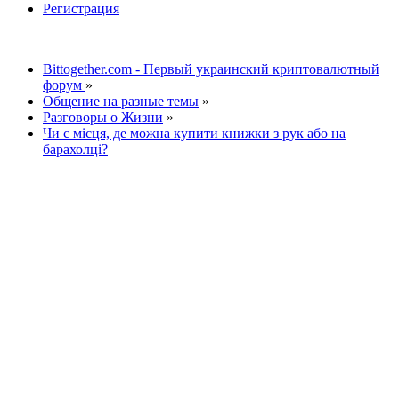
Регистрация
Bittogether.com - Первый украинский криптовалютный
форум
»
Общение на разные темы
»
Разговоры о Жизни
»
Чи є місця, де можна купити книжки з рук або на
барахолці?