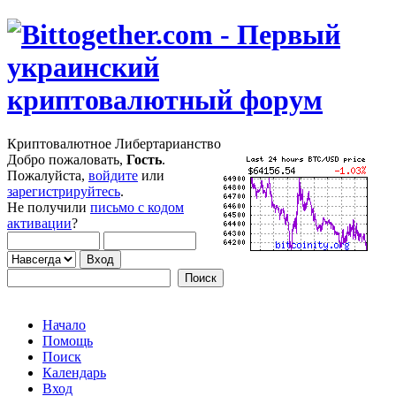
Криптовалютное Либертарианство
Добро пожаловать,
Гость
.
Пожалуйста,
войдите
или
зарегистрируйтесь
.
Не получили
письмо с кодом
активации
?
Начало
Помощь
Поиск
Календарь
Вход