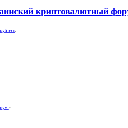
ируйтесь
.
орум
»