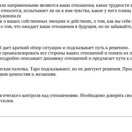
ли напряженными являются ваши отношения, какие трудности вы
 относится, испытывает ли он к вам чувства, какие у него план
 yaonona.ru
 о ваших собственных эмоциях и действиях, о том, как вы себя 
о том, что ожидает ваши отношения в будущем, но не забывайте,
 дает краткий обзор ситуации и подсказывает путь к решению.
ет проанализировать все стороны ваших отношений и понять их 
подробно описывает динамику отношений и предлагает пути к 
ическая палочка. Таро подсказывают, но не диктуют решения. П
ашим ценностям и желаниям.
магического контроля над отношениями. Необходимо доверять св
усилия.