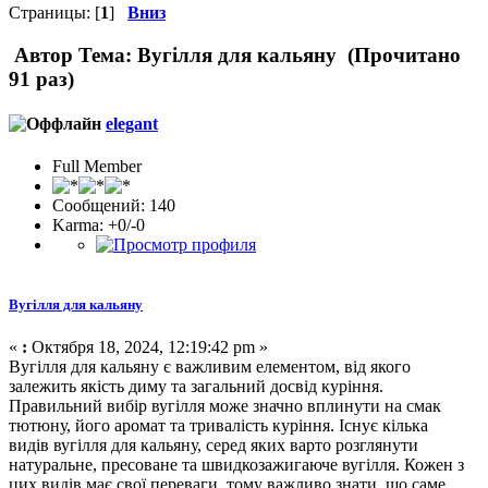
Страницы: [
1
]
Вниз
Автор
Тема: Вугілля для кальяну (Прочитано
91 раз)
elegant
Full Member
Сообщений: 140
Karma: +0/-0
Вугілля для кальяну
«
:
Октября 18, 2024, 12:19:42 pm »
Вугілля для кальяну є важливим елементом, від якого
залежить якість диму та загальний досвід куріння.
Правильний вибір вугілля може значно вплинути на смак
тютюну, його аромат та тривалість куріння. Існує кілька
видів вугілля для кальяну, серед яких варто розглянути
натуральне, пресоване та швидкозажигаюче вугілля. Кожен з
цих видів має свої переваги, тому важливо знати, що саме