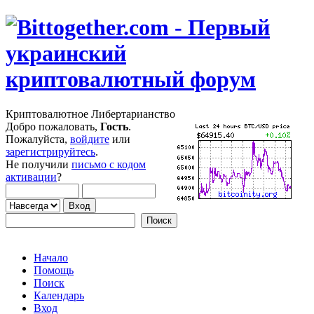
Криптовалютное Либертарианство
Добро пожаловать,
Гость
.
Пожалуйста,
войдите
или
зарегистрируйтесь
.
Не получили
письмо с кодом
активации
?
Начало
Помощь
Поиск
Календарь
Вход