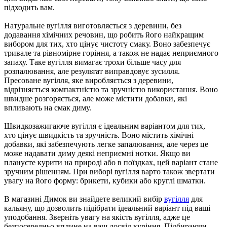
підходить вам.
Натуральне вугілля виготовляється з деревини, без
додавання хімічних речовин, що робить його найкращим
вибором для тих, хто цінує чистоту смаку. Воно забезпечує
тривале та рівномірне горіння, а також не надає неприємного
запаху. Таке вугілля вимагає трохи більше часу для
розпалювання, але результат виправдовує зусилля.
Пресоване вугілля, яке виробляється з деревини,
відрізняється компактністю та зручністю використання. Воно
швидше розгоряється, але може містити добавки, які
впливають на смак диму.
Швидкозажигаюче вугілля є ідеальним варіантом для тих,
хто цінує швидкість та зручність. Воно містить хімічні
добавки, які забезпечують легке запалювання, але через це
може надавати диму деякі неприємні нотки. Якщо ви
плануєте курити на природі або в поїздках, цей варіант стане
зручним рішенням. При виборі вугілля варто також звертати
увагу на його форму: брикети, кубики або круглі шматки.
В магазині Димок ви знайдете великий вибір
вугілля
для
кальяну, що дозволить підібрати ідеальний варіант під ваші
уподобання. Зверніть увагу на якість вугілля, адже це
безпосередньо вплине на ваш досвід куріння. Підбираючи