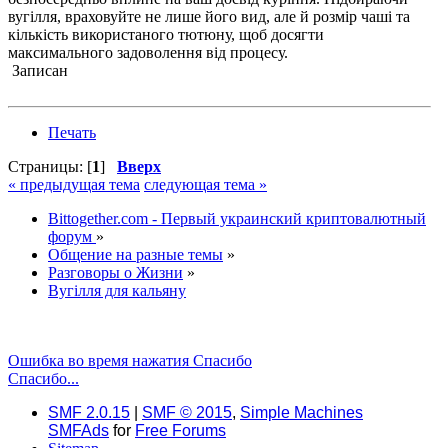
вугілля, враховуйте не лише його вид, але й розмір чаші та
кількість використаного тютюну, щоб досягти
максимального задоволення від процесу.
Записан
Печать
Страницы: [
1
]
Вверх
« предыдущая тема
следующая тема »
Bittogether.com - Первый украинский криптовалютный
форум
»
Общение на разные темы
»
Разговоры о Жизни
»
Вугілля для кальяну
Ошибка во время нажатия Спасибо
Спасибо...
SMF 2.0.15
|
SMF © 2015
,
Simple Machines
SMFAds
for
Free Forums