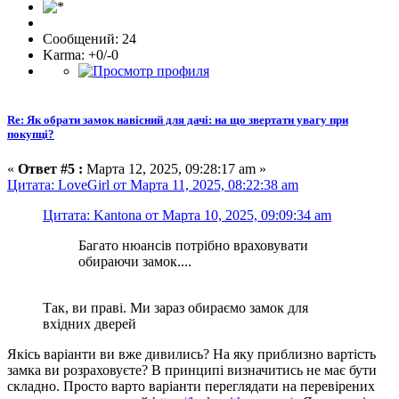
Сообщений: 24
Karma: +0/-0
Re: Як обрати замок навісний для дачі: на що звертати увагу при
покупці?
«
Ответ #5 :
Марта 12, 2025, 09:28:17 am »
Цитата: LoveGirl от Марта 11, 2025, 08:22:38 am
Цитата: Kantona от Марта 10, 2025, 09:09:34 am
Багато нюансів потрібно враховувати
обираючи замок....
Так, ви праві. Ми зараз обираємо замок для
вхідних дверей
Якісь варіанти ви вже дивились? На яку приблизно вартість
замка ви розраховуєте? В принципі визначитись не має бути
складно. Просто варто варіанти переглядати на перевірених