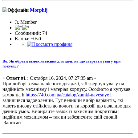
Morphij
Jr. Member
Сообщений: 74
Karma: +0/-0
Re: Як обрати замок навісний для дачі: на що звертати увагу при
покупці?
«
Ответ #1 :
Октября 16, 2024, 07:27:35 am »
При виборі замка навісного для дачі, я б звернув увагу на
надійність механізму і матеріал корпусу. Особисто я купував
замок на h
https://740.com.ua/catalog/zamki-navesnye
і
залишився задоволений. Тут великий вибір варіантів, які
мають високу стійкість до вологи та корозії, що важливо для
дачних умов. Вибирайте замок із захисним покриттям і
надійним механізмом – так ви забезпечите свій спокій.
Записан