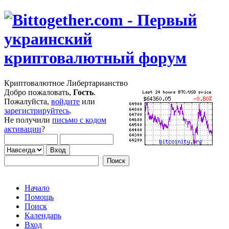
Криптовалютное Либертарианство
Добро пожаловать,
Гость
.
Пожалуйста,
войдите
или
зарегистрируйтесь
.
Не получили
письмо с кодом
активации
?
Начало
Помощь
Поиск
Календарь
Вход