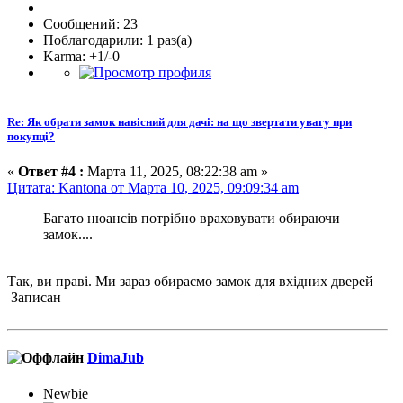
Сообщений: 23
Поблагодарили: 1 раз(а)
Karma: +1/-0
Re: Як обрати замок навісний для дачі: на що звертати увагу при
покупці?
«
Ответ #4 :
Марта 11, 2025, 08:22:38 am »
Цитата: Kantona от Марта 10, 2025, 09:09:34 am
Багато нюансів потрібно враховувати обираючи
замок....
Так, ви праві. Ми зараз обираємо замок для вхідних дверей
Записан
DimaJub
Newbie