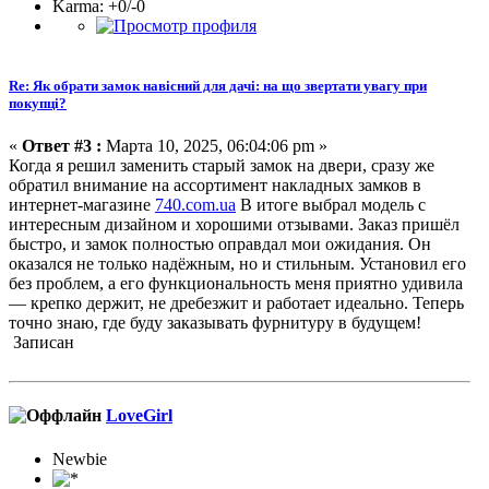
Karma: +0/-0
Re: Як обрати замок навісний для дачі: на що звертати увагу при
покупці?
«
Ответ #3 :
Марта 10, 2025, 06:04:06 pm »
Когда я решил заменить старый замок на двери, сразу же
обратил внимание на ассортимент накладных замков в
интернет-магазине
740.com.ua
В итоге выбрал модель с
интересным дизайном и хорошими отзывами. Заказ пришёл
быстро, и замок полностью оправдал мои ожидания. Он
оказался не только надёжным, но и стильным. Установил его
без проблем, а его функциональность меня приятно удивила
— крепко держит, не дребезжит и работает идеально. Теперь
точно знаю, где буду заказывать фурнитуру в будущем!
Записан
LoveGirl
Newbie