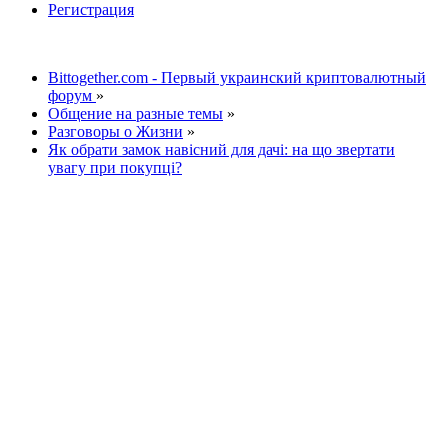
Регистрация
Bittogether.com - Первый украинский криптовалютный
форум
»
Общение на разные темы
»
Разговоры о Жизни
»
Як обрати замок навісний для дачі: на що звертати
увагу при покупці?