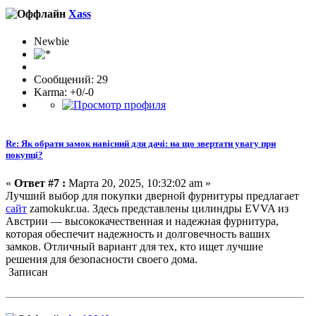
Xass
Newbie
Сообщений: 29
Karma: +0/-0
Re: Як обрати замок навісний для дачі: на що звертати увагу при
покупці?
«
Ответ #7 :
Марта 20, 2025, 10:32:02 am »
Лучший выбор для покупки дверной фурнитуры предлагает
сайт
zamokukr.ua. Здесь представлены цилиндры EVVA из
Австрии — высококачественная и надежная фурнитура,
которая обеспечит надежность и долговечность ваших
замков. Отличный вариант для тех, кто ищет лучшие
решения для безопасности своего дома.
Записан