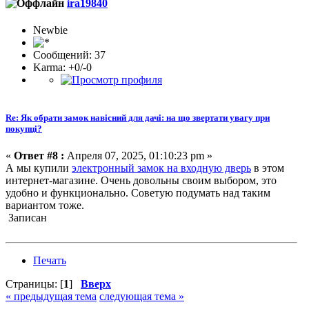
ira19840
Newbie
Сообщений: 37
Karma: +0/-0
Re: Як обрати замок навісний для дачі: на що звертати увагу при
покупці?
«
Ответ #8 :
Апреля 07, 2025, 01:10:23 pm »
А мы купили
электронный замок на входную дверь
в этом
интернет-магазине. Очень довольны своим выбором, это
удобно и функционально. Советую подумать над таким
вариантом тоже.
Записан
Печать
Страницы: [
1
]
Вверх
« предыдущая тема
следующая тема »