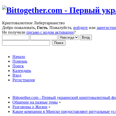
Криптовалютное Либертарианство
Добро пожаловать,
Гость
. Пожалуйста,
войдите
или
зарегистр
Не получили
письмо с кодом активации
?
Начало
Помощь
Поиск
Календарь
Вход
Регистрация
Bittogether.com - Первый украинский криптовалютный ф
Общение на разные темы
»
Разговоры о Жизни
»
Какие компании в Минске предоставляют ритуальные ус