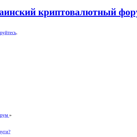
ируйтесь
.
орум
»
луги?