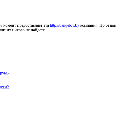
й момент предоставляет эта
http://8angelov.by
компания. По отзыва
учше их никого не найдете
орум
»
луги?