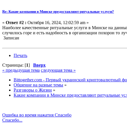
Re: Какие компании в Минске предоставляют ритуальные услуги?
«
Ответ #2 :
Октября 16, 2024, 12:02:59 am »
Наиболее качественные ритуальные услуги в Минске на данны
случилось горе и есть надобность в организации похорон то л
Записан
Печать
Страницы: [
1
]
Вверх
« предыдущая тема
следующая тема »
Bittogether.com - Первый украинский криптовалютный ф
Общение на разные темы
»
Разговоры о Жизни
»
Какие компании в Минске предоставляют ритуальные ус
Ошибка во время нажатия Спасибо
Спасибо...