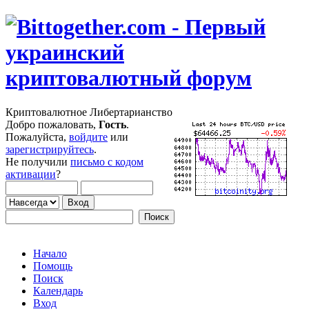
Криптовалютное Либертарианство
Добро пожаловать,
Гость
.
Пожалуйста,
войдите
или
зарегистрируйтесь
.
Не получили
письмо с кодом
активации
?
Начало
Помощь
Поиск
Календарь
Вход