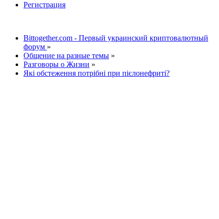
Регистрация
Bittogether.com - Первый украинский криптовалютный
форум
»
Общение на разные темы
»
Разговоры о Жизни
»
Які обстеження потрібні при пієлонефриті?