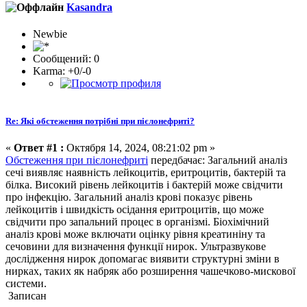
Kasandra
Newbie
Сообщений: 0
Karma: +0/-0
Re: Які обстеження потрібні при пієлонефриті?
«
Ответ #1 :
Октября 14, 2024, 08:21:02 pm »
Обстеження при пієлонефриті
передбачає: Загальний аналіз
сечі виявляє наявність лейкоцитів, еритроцитів, бактерій та
білка. Високий рівень лейкоцитів і бактерій може свідчити
про інфекцію. Загальний аналіз крові показує рівень
лейкоцитів і швидкість осідання еритроцитів, що може
свідчити про запальний процес в організмі. Біохімічний
аналіз крові може включати оцінку рівня креатиніну та
сечовини для визначення функції нирок. Ультразвукове
дослідження нирок допомагає виявити структурні зміни в
нирках, таких як набряк або розширення чашечково-мискової
системи.
Записан