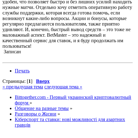
удобен, что позволяет быстро и без лишних усилий находить
нужные матчи. Отдельно хочу отметить оперативную работу
службы поддержки, которая всегда готова помочь, если
возникнут какие-либо вопросы. Акции и бонусы, которые
регулярно предлагаются пользователям, также приятно
удивляют. И, конечно, быстрый вывод средств – это тоже не
маловажный аспект. BetMaster – это надежный и
качественный сервис для ставок, и я буду продолжать им
пользоваться!
Записан
Печать
Страницы: [
1
]
Вверх
« предыдущая тема
следующая тема »
Bittogether.com - Первый украинский криптовалютный
форум
»
Общение на разные темы
»
Разговоры о Жизни
»
Кіберспорт та ставки: нові можливості для азартних
гравців