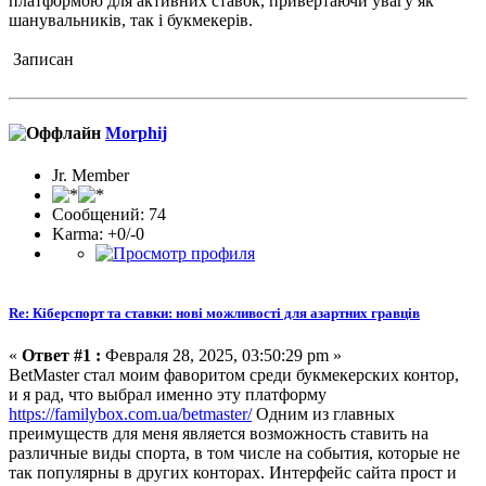
платформою для активних ставок, привертаючи увагу як
шанувальників, так і букмекерів.
Записан
Morphij
Jr. Member
Сообщений: 74
Karma: +0/-0
Re: Кіберспорт та ставки: нові можливості для азартних гравців
«
Ответ #1 :
Февраля 28, 2025, 03:50:29 pm »
BetMaster стал моим фаворитом среди букмекерских контор,
и я рад, что выбрал именно эту платформу
https://familybox.com.ua/betmaster/
Одним из главных
преимуществ для меня является возможность ставить на
различные виды спорта, в том числе на события, которые не
так популярны в других конторах. Интерфейс сайта прост и