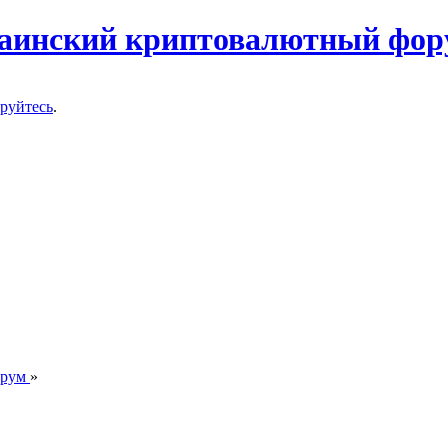
ируйтесь
.
орум
»