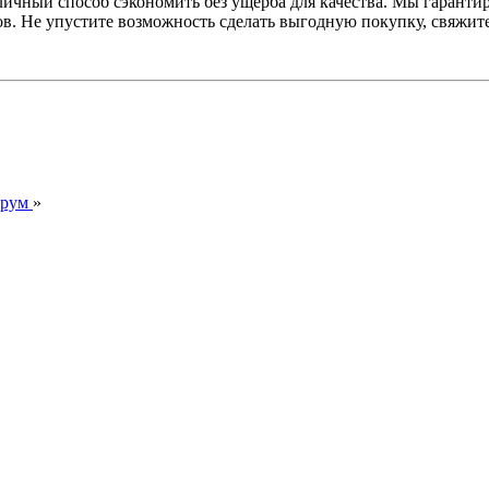
чный способ сэкономить без ущерба для качества. Мы гарантир
в. Не упустите возможность сделать выгодную покупку, свяжите
орум
»