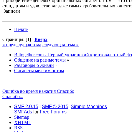
Приобретение дешевых оригинальных сигарет оптом — это отли
стандартам и удовлетворят даже самых требовательных клиенто
Записан
Печать
Страницы: [
1
]
Вверх
« предыдущая тема
следующая тема »
Bittogether.com - Первый украинский криптовалютный ф
Общение на разные темы
»
Разговоры о Жизни
»
Сигареты мелким оптом
Ошибка во время нажатия Спасибо
Спасибо...
SMF 2.0.15
|
SMF © 2015
,
Simple Machines
SMFAds
for
Free Forums
Sitemap
XHTML
RSS