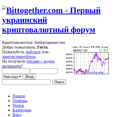
Криптовалютное Либертарианство
Добро пожаловать,
Гость
.
Пожалуйста,
войдите
или
зарегистрируйтесь
.
Не получили
письмо с кодом
активации
?
Начало
Помощь
Поиск
Календарь
Вход