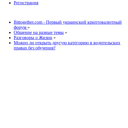
Регистрация
Bittogether.com - Первый украинский криптовалютный
форум
»
Общение на разные темы
»
Разговоры о Жизни
»
Можно ли открыть другую категорию в водительских
правах без обучения?