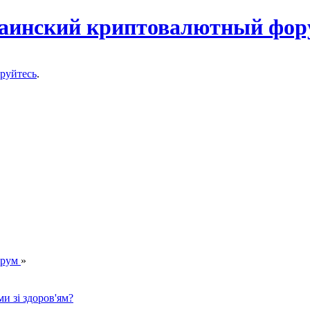
ируйтесь
.
орум
»
и зі здоров'ям?