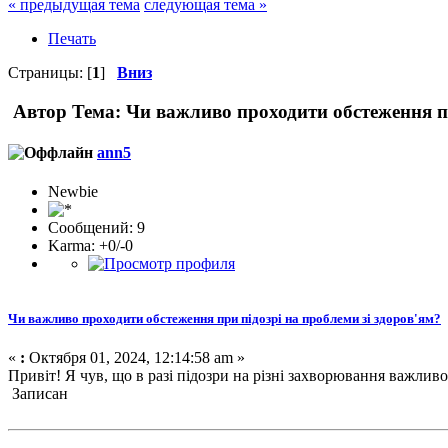
« предыдущая тема
следующая тема »
Печать
Страницы: [
1
]
Вниз
Автор
Тема: Чи важливо проходити обстеження пр
ann5
Newbie
Сообщений: 9
Karma: +0/-0
Чи важливо проходити обстеження при підозрі на проблеми зі здоров'ям?
«
:
Октября 01, 2024, 12:14:58 am »
Привіт! Я чув, що в разі підозри на різні захворювання важлив
Записан