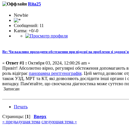
Rita25
Newbie
Сообщений: 11
Karma: +0/-0
Re: Чи важливо проходити обстеження при підозрі на проблеми зі здоров'
«
Ответ #1 :
Октября 03, 2024, 12:00:26 am »
Привіт! Абсолютно вірно, регулярні обстеження допомагають ви
роль відіграє
панорамна рентгенографія
. Цей метод дозволяє от
також УЗД, МРТ та КТ, які дозволяють дослідити інші органи і
випадку. Пам'ятайте, що своєчасна діагностика може суттєво по
Записан
Печать
Страницы: [
1
]
Вверх
« предыдущая тема
следующая тема »