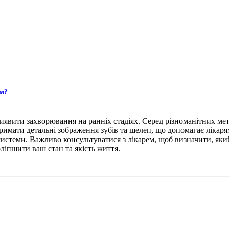
ям?
явити захворювання на ранніх стадіях. Серед різноманітних мет
римати детальні зображення зубів та щелеп, що допомагає лікарям
 системи. Важливо консультуватися з лікарем, щоб визначити, я
ліпшити ваш стан та якість життя.