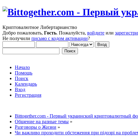
Криптовалютное Либертарианство
Добро пожаловать,
Гость
. Пожалуйста,
войдите
или
зарегистр
Не получили
письмо с кодом активации
?
Начало
Помощь
Поиск
Календарь
Вход
Регистрация
Bittogether.com - Первый украинский криптовалютный ф
Общение на разные темы
»
Разговоры о Жизни
»
Чи важливо проходити обстеження при підозрі на проблем