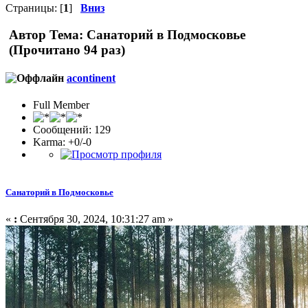
Страницы: [
1
]
Вниз
Автор
Тема: Санаторий в Подмосковье
(Прочитано 94 раз)
acontinent
Full Member
Сообщений: 129
Karma: +0/-0
Санаторий в Подмосковье
«
:
Сентября 30, 2024, 10:31:27 am »