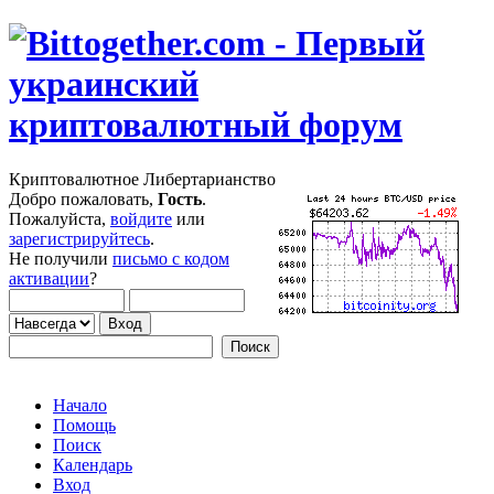
Криптовалютное Либертарианство
Добро пожаловать,
Гость
.
Пожалуйста,
войдите
или
зарегистрируйтесь
.
Не получили
письмо с кодом
активации
?
Начало
Помощь
Поиск
Календарь
Вход