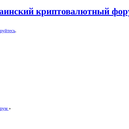
ируйтесь
.
орум
»