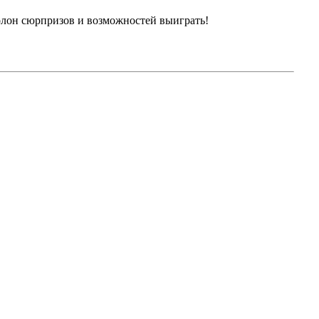
полон сюрпризов и возможностей выиграть!