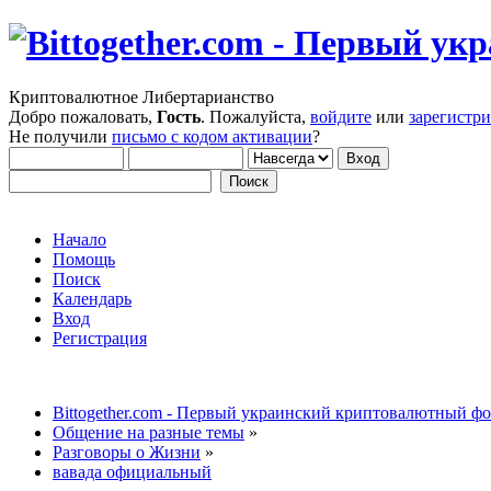
Криптовалютное Либертарианство
Добро пожаловать,
Гость
. Пожалуйста,
войдите
или
зарегистр
Не получили
письмо с кодом активации
?
Начало
Помощь
Поиск
Календарь
Вход
Регистрация
Bittogether.com - Первый украинский криптовалютный ф
Общение на разные темы
»
Разговоры о Жизни
»
вавада официальный