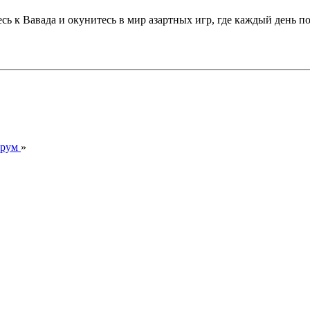
тесь к Вавада и окунитесь в мир азартных игр, где каждый день 
орум
»