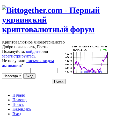
Криптовалютное Либертарианство
Добро пожаловать,
Гость
.
Пожалуйста,
войдите
или
зарегистрируйтесь
.
Не получили
письмо с кодом
активации
?
Начало
Помощь
Поиск
Календарь
Вход