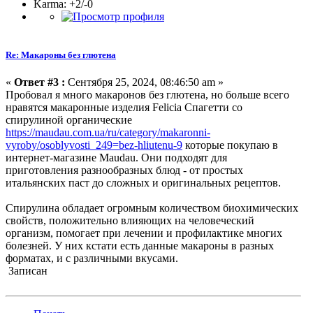
Karma: +2/-0
Re: Макароны без глютена
«
Ответ #3 :
Сентября 25, 2024, 08:46:50 am »
Пробовал я много макаронов без глютена, но больше всего
нравятся макаронные изделия Felicia Спагетти со
спирулиной органические
https://maudau.com.ua/ru/category/makaronni-
vyroby/osoblyvosti_249=bez-hliutenu-9
которые покупаю в
интернет-магазине Maudau. Они подходят для
приготовления разнообразных блюд - от простых
итальянских паст до сложных и оригинальных рецептов.
Спирулина обладает огромным количеством биохимических
свойств, положительно влияющих на человеческий
организм, помогает при лечении и профилактике многих
болезней. У них кстати есть данные макароны в разных
форматах, и с различными вкусами.
Записан