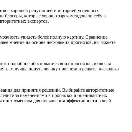
тов с хорошей репутацией и историей успешных
и блогеры, которые хорошо зарекомендовали себя в
авторитетных экспертов.
зможность увидеть более полную картину. Сравнение
бщее мнение на основе нескольких прогнозов, вы можете
ляют подробное обоснование своих прогнозов, включая
т вам лучше понять логику прогноза и решать, насколько
ования для принятия решений. Выбирайте авторитетные
ледите за изменениями в прогнозах и оценивайте их
ным инструментом для повышения эффективности вашей