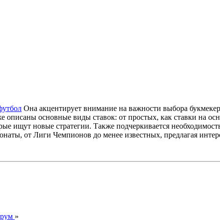
футбол
Она акцентирует внимание на важности выбора букмекеров
же описаны основные виды ставок: от простых, как ставки на осн
рые ищут новые стратегии. Также подчеркивается необходимость
онаты, от Лиги Чемпионов до менее известных, предлагая интер
орум
»