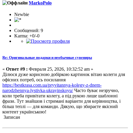
MarkoPolo
Newbie
Сообщений: 9
Karma: +0/-0
Re: Оригинальные подарки и необычные сувениры
«
Ответ #9 :
Февраля 25, 2026, 10:32:52 am »
Дiлюся дуже корисною добіркою картинок вітаю колеги для
офісних потреб, ось посилання
https://bestkrasa.com.ua/pryvitannya-kolegy-z-dnem-
narodzhennya-lystivka-ukrayinskoyu/
Часто буває незручно,
коли треба привітати колегу, а під рукою лише шаблонні
фрази. Тут знайшов і стримані варіанти для керівництва, і
більш теплі — для команди. Дякую, що збираєте якісний
контент українською!
Записан