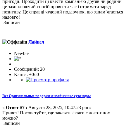
пригоди. Проходити ці квести компанією друзів чи родини –
це захоплюючий спосіб провести час і отримати заряд
позитиву. Це справді чудовий подарунок, що запам’ятається
надовго!
Записан
Лайнел
Newbie
Сообщений: 20
Karma: +0/-0
Re: Оригинальные подарки и необычные сувениры
«
Ответ #7 :
Августа 28, 2025, 10:47:23 pm »
Привет! Посоветуйте, где заказать фляги с логотипом
можно?
Записан