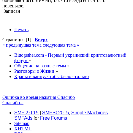
обновляют ассортимент, так что всегда есть что-то
новенькое.
Записан
Печать
Страницы: [
1
]
Вверх
« предыдущая тема
следующая тема »
Bittogether.com - Первый украинский криптовалютный
форум
»
Общение на разные темы
»
Разговоры о Жизни
»
Краны в ванну: чтобы было стильно
Ошибка во время нажатия Спасибо
Спасибо...
SMF 2.0.15
|
SMF © 2015
,
Simple Machines
SMFAds
for
Free Forums
Sitemap
XHTML