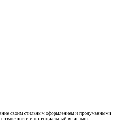
нимание своим стильным оформлением и продуманными
е возможности и потенциальный выигрыш.