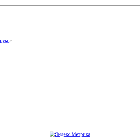
орум
»