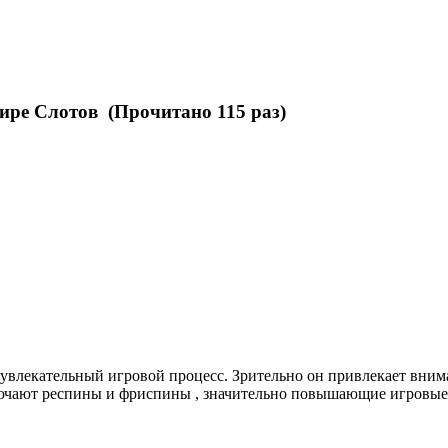
ире Слотов (Прочитано 115 раз)
и увлекательный игровой процесс. Зрительно он привлекает в
лючают респины и фриспины , значительно повышающие игровы