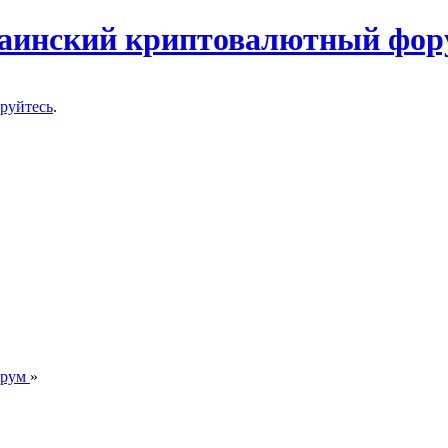
ируйтесь
.
орум
»