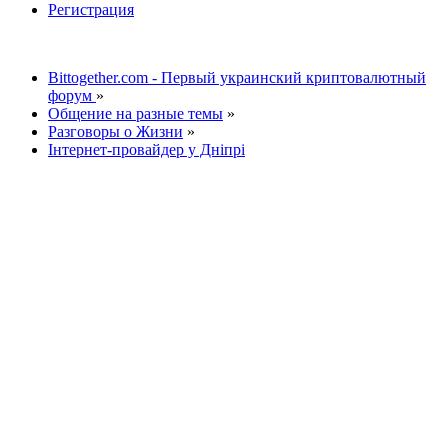
Регистрация
Bittogether.com - Первый украинский криптовалютный
форум
»
Общение на разные темы
»
Разговоры о Жизни
»
Інтернет-провайдер у Дніпрі