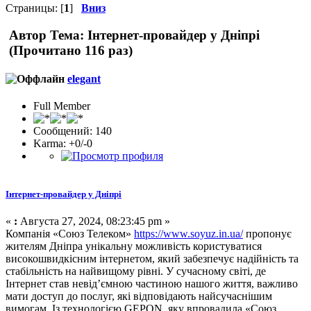
Страницы: [
1
]
Вниз
Автор
Тема: Інтернет-провайдер у Дніпрі
(Прочитано 116 раз)
elegant
Full Member
Сообщений: 140
Karma: +0/-0
Інтернет-провайдер у Дніпрі
«
:
Августа 27, 2024, 08:23:45 pm »
Компанія «Союз Телеком»
https://www.soyuz.in.ua/
пропонує
жителям Дніпра унікальну можливість користуватися
високошвидкісним інтернетом, який забезпечує надійність та
стабільність на найвищому рівні. У сучасному світі, де
Інтернет став невід’ємною частиною нашого життя, важливо
мати доступ до послуг, які відповідають найсучаснішим
вимогам. Із технологією GEPON, яку впровадила «Союз