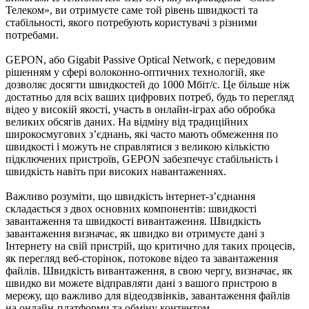
Телеком», ви отримуєте саме той рівень швидкості та
стабільності, якого потребують користувачі з різними
потребами.
GEPON, або Gigabit Passive Optical Network, є передовим
рішенням у сфері волоконно-оптичних технологій, яке
дозволяє досягти швидкостей до 1000 Мбіт/с. Це більше ніж
достатньо для всіх ваших цифрових потреб, будь то перегляд
відео у високій якості, участь в онлайн-іграх або обробка
великих обсягів даних. На відміну від традиційних
широкосмугових з’єднань, які часто мають обмеження по
швидкості і можуть не справлятися з великою кількістю
підключених пристроїв, GEPON забезпечує стабільність і
швидкість навіть при високих навантаженнях.
Важливо розуміти, що швидкість інтернет-з’єднання
складається з двох основних компонентів: швидкості
завантаження та швидкості вивантаження. Швидкість
завантаження визначає, як швидко ви отримуєте дані з
Інтернету на свій пристрій, що критично для таких процесів,
як перегляд веб-сторінок, потокове відео та завантаження
файлів. Швидкість вивантаження, в свою чергу, визначає, як
швидко ви можете відправляти дані з вашого пристрою в
мережу, що важливо для відеодзвінків, завантаження файлів
на онлайн-платформи та обміну контентом.