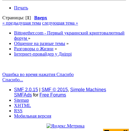
Печать
Страницы: [
1
]
Вверх
« предыдущая тема
следующая тема »
Bittogether.com - Первый украинский криптовалютный
форум
»
Общение на разные темы
»
Разговоры о Жизни
»
Інтернет-провайдер у Дніпрі
Ошибка во время нажатия Спасибо
Спасибо...
SMF 2.0.15
|
SMF © 2015
,
Simple Machines
SMFAds
for
Free Forums
Sitemap
XHTML
RSS
Мобильная версия