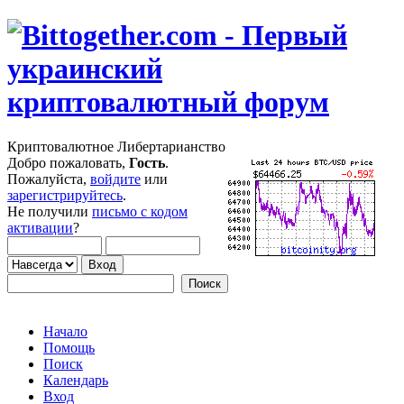
Криптовалютное Либертарианство
Добро пожаловать,
Гость
.
Пожалуйста,
войдите
или
зарегистрируйтесь
.
Не получили
письмо с кодом
активации
?
Начало
Помощь
Поиск
Календарь
Вход