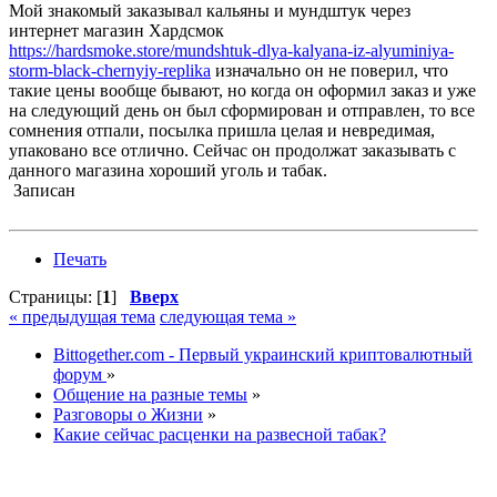
Мой знакомый заказывал кальяны и мундштук через
интернет магазин Хардсмок
https://hardsmoke.store/mundshtuk-dlya-kalyana-iz-alyuminiya-
storm-black-chernyiy-replika
изначально он не поверил, что
такие цены вообще бывают, но когда он оформил заказ и уже
на следующий день он был сформирован и отправлен, то все
сомнения отпали, посылка пришла целая и невредимая,
упаковано все отлично. Сейчас он продолжат заказывать с
данного магазина хороший уголь и табак.
Записан
Печать
Страницы: [
1
]
Вверх
« предыдущая тема
следующая тема »
Bittogether.com - Первый украинский криптовалютный
форум
»
Общение на разные темы
»
Разговоры о Жизни
»
Какие сейчас расценки на развесной табак?