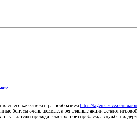
рмане
дивлен его качеством и разнообразием
https://lagerservice.com.ua/o
енные бонусы очень щедрые, а регулярные акции делают игрово
игр. Платежи проходят быстро и без проблем, а служба поддерж