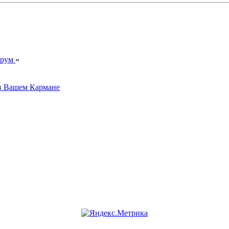
орум
»
в Вашем Кармане