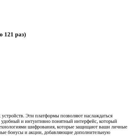
 121 раз)
 устройств. Эти платформы позволяют наслаждаться
ют удобный и интуитивно понятный интерфейс, который
и технологиями шифрования, которые защищают ваши личные
ные бонусы и акции, добавляющие дополнительную