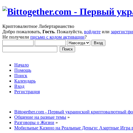
Криптовалютное Либертарианство
Добро пожаловать,
Гость
. Пожалуйста,
войдите
или
зарегистр
Не получили
письмо с кодом активации
?
Начало
Помощь
Поиск
Календарь
Вход
Регистрация
Bittogether.com - Первый украинский криптовалютный ф
Общение на разные темы
»
Разговоры о Жизни
»
Мобильные Казино на Реальные Деньги: Азартные Игра 