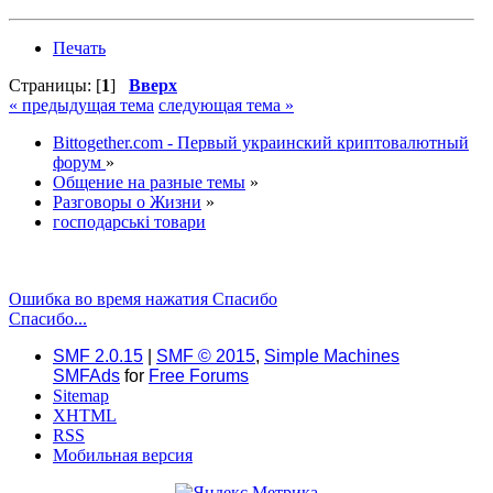
Печать
Страницы: [
1
]
Вверх
« предыдущая тема
следующая тема »
Bittogether.com - Первый украинский криптовалютный
форум
»
Общение на разные темы
»
Разговоры о Жизни
»
господарські товари
Ошибка во время нажатия Спасибо
Спасибо...
SMF 2.0.15
|
SMF © 2015
,
Simple Machines
SMFAds
for
Free Forums
Sitemap
XHTML
RSS
Мобильная версия