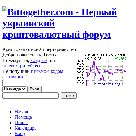
Криптовалютное Либертарианство
Добро пожаловать,
Гость
.
Пожалуйста,
войдите
или
зарегистрируйтесь
.
Не получили
письмо с кодом
активации
?
Начало
Помощь
Поиск
Календарь
Вход