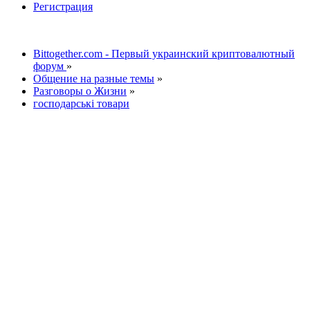
Регистрация
Bittogether.com - Первый украинский криптовалютный
форум
»
Общение на разные темы
»
Разговоры о Жизни
»
господарські товари