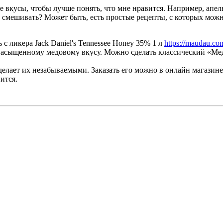
ые вкусы, чтобы лучше понять, что мне нравится. Например, апе
х смешивать? Может быть, есть простые рецепты, с которых можн
с ликера Jack Daniel's Tennessee Honey 35% 1 л
https://maudau.com
 насыщенному медовому вкусу. Можно сделать классический «Ме
о делает их незабываемыми. Заказать его можно в онлайн мага
ится.