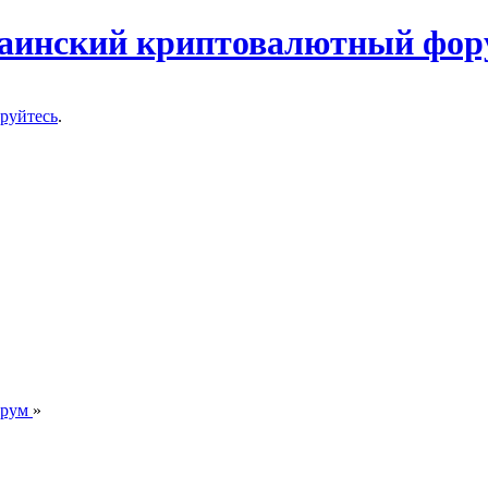
ируйтесь
.
орум
»