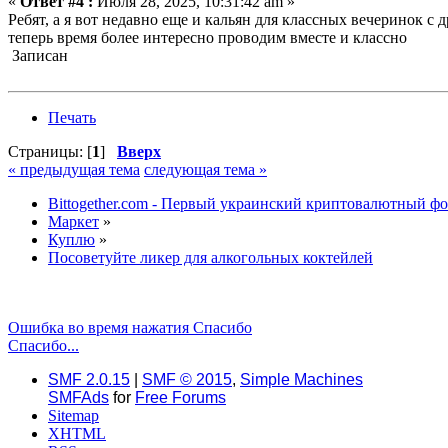
«
Ответ #4 :
Июля 28, 2025, 10:31:42 am »
Ребят, а я вот недавно еще и кальян для классных вечеринок с 
теперь время более интересно проводим вместе и классно
Записан
Печать
Страницы: [
1
]
Вверх
« предыдущая тема
следующая тема »
Bittogether.com - Первый украинский криптовалютный ф
Маркет
»
Куплю
»
Посоветуйте ликер для алкогольных коктейлей
Ошибка во время нажатия Спасибо
Спасибо...
SMF 2.0.15
|
SMF © 2015
,
Simple Machines
SMFAds
for
Free Forums
Sitemap
XHTML