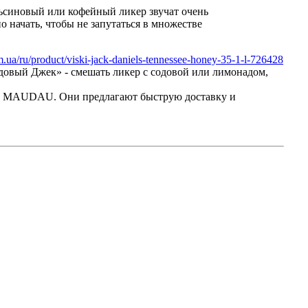
льсиновый или кофейный ликер звучат очень
о начать, чтобы не запутаться в множестве
.ua/ru/product/viski-jack-daniels-tennessee-honey-35-1-l-726428
довый Джек» - смешать ликер с содовой или лимонадом,
зине MAUDAU. Они предлагают быструю доставку и