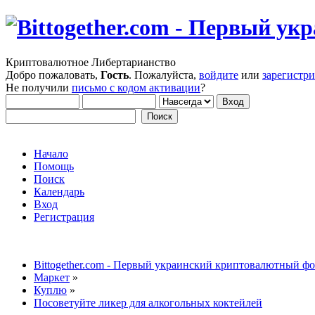
Криптовалютное Либертарианство
Добро пожаловать,
Гость
. Пожалуйста,
войдите
или
зарегистр
Не получили
письмо с кодом активации
?
Начало
Помощь
Поиск
Календарь
Вход
Регистрация
Bittogether.com - Первый украинский криптовалютный ф
Маркет
»
Куплю
»
Посоветуйте ликер для алкогольных коктейлей