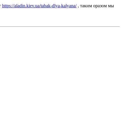
т
https://aladin.kiev.ua/tabak-dlya-kalyana/
, таким оразом мы