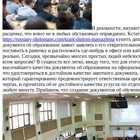
В реальности, внушит
расценке, что вовсе не в любых обстановках оправданно. Кстат
https://russiany-diplomans.com/kupit-diplom-massazhista
купить дипл
документа об образовании заявит заявлять о его отвратительн
поставить в рамочку и расположить где-нибудь в офисе или каби
реально. Сегодня, чрезвычайно многих простых людей небезос
всем запросам? В сущности все легко, ввиду того, что для э
высочайшего качества документы об образовании на официаль
что удостовериться в достойном качестве заветного документ
который гарантированно продемонстрирует ответственная орга
чертах, и прочитать об ее достойного качества услугах по от
любую минуту. Прибавим, что создание документов об обучении