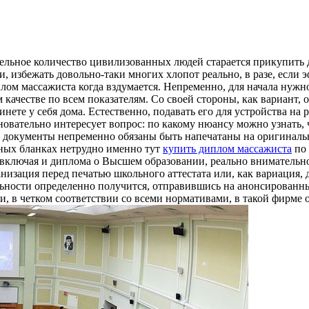
ельное количество цивилизованных людей старается прикупить
и, избежать довольно-таки многих хлопот реально, в разе, если
ом массажиста когда вздумается. Непременно, для начала нужно 
ом качестве по всем показателям. Со своей стороны, как вариант
нете у себя дома. Естественно, подавать его для устройства на р
новательно интересует вопрос: по какому нюансу можно узнать,
того документы непременно обязаны быть напечатаны на оригина
ных бланках нетрудно именно тут
купить диплом массажиста
по 
а, включая и диплома о Высшем образовании, реально вниматель
низация перед печатью школьного аттестата или, как вариация
дельности определенно получится, отправившись на анонсирован
, в четком соответствии со всеми нормативами, в такой фирме 