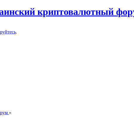
ируйтесь
.
орум
»