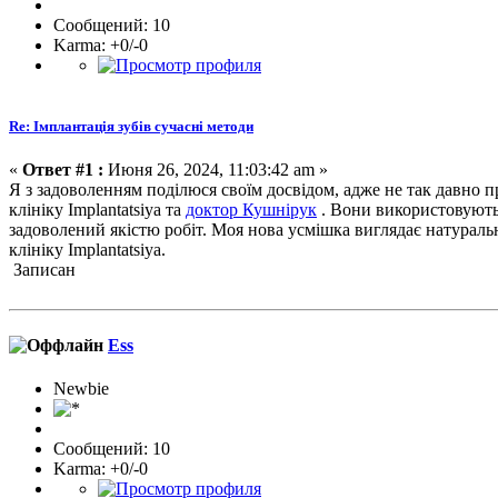
Сообщений: 10
Karma: +0/-0
Re: Імплантація зубів сучасні методи
«
Ответ #1 :
Июня 26, 2024, 11:03:42 am »
Я з задоволенням поділюся своїм досвідом, адже не так давно 
клініку Implantatsiya та
доктор Кушнірук
. Вони використовують п
задоволений якістю робіт. Моя нова усмішка виглядає натуральн
клініку Implantatsiya.
Записан
Ess
Newbie
Сообщений: 10
Karma: +0/-0