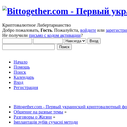
Криптовалютное Либертарианство
Добро пожаловать,
Гость
. Пожалуйста,
войдите
или
зарегистр
Не получили
письмо с кодом активации
?
Начало
Помощь
Поиск
Календарь
Вход
Регистрация
Bittogether.com - Первый украинский криптовалютный ф
Общение на разные темы
»
Разговоры о Жизни
»
Імплантація зубів сучасні методи