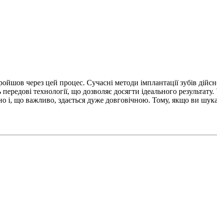
пройшов через цей процес. Сучасні методи імплантації зубів дій
ередові технології, що дозволяє досягти ідеального результату. 
о і, що важливо, здається дуже довговічною. Тому, якщо ви шукає