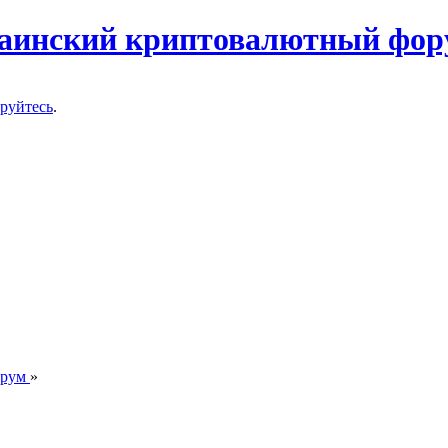
ируйтесь
.
орум
»