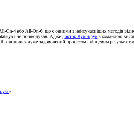
All-On-4 або All-On-6, що є одними з найсучасніших методів від
ntatsiya і не пошкодував. Адже
доктор Кушнірук
з командою висок
ї. Я залишився дуже задоволений процесом і кінцевим результатом
орум
»