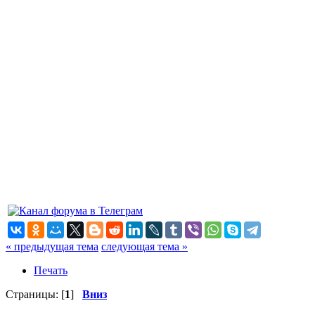
« предыдущая тема
следующая тема »
Печать
Страницы: [
1
]
Вниз