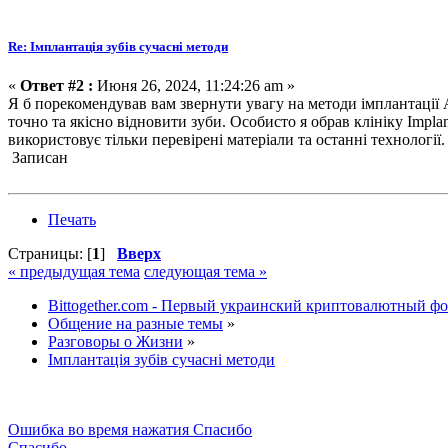
Re: Імплантація зубів сучасні методи
«
Ответ #2 :
Июня 26, 2024, 11:24:26 am »
Я б порекомендував вам звернути увагу на методи імплантації 
точно та якісно відновити зуби. Особисто я обрав клініку Impla
використовує тільки перевірені матеріали та останні технологі
Записан
Печать
Страницы: [
1
]
Вверх
« предыдущая тема
следующая тема »
Bittogether.com - Первый украинский криптовалютный ф
Общение на разные темы
»
Разговоры о Жизни
»
Імплантація зубів сучасні методи
Ошибка во время нажатия Спасибо
Спасибо...