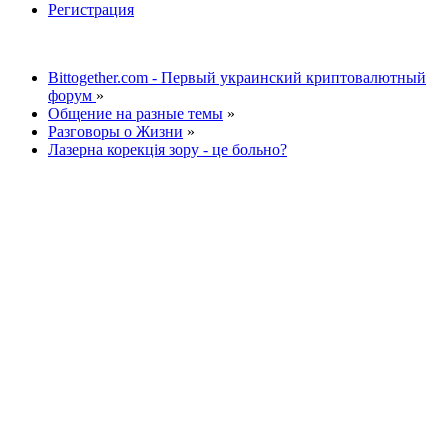
Регистрация
Bittogether.com - Первый украинский криптовалютный
форум
»
Общение на разные темы
»
Разговоры о Жизни
»
Лазерна корекція зору - це больно?