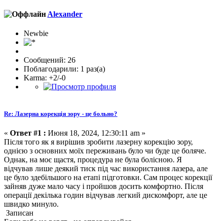
Alexander
Newbie
Сообщений: 26
Поблагодарили: 1 раз(а)
Karma: +2/-0
Re: Лазерна корекція зору - це больно?
«
Ответ #1 :
Июня 18, 2024, 12:30:11 am »
Після того як я вирішив зробити лазерну корекцію зору,
однією з основних моїх переживань було чи буде це боляче.
Однак, на моє щастя, процедура не була болісною. Я
відчував лише деякий тиск під час використання лазера, але
це було здебільшого на етапі підготовки. Сам процес корекції
зайняв дуже мало часу і пройшов досить комфортно. Після
операції декілька годин відчував легкий дискомфорт, але це
швидко минуло.
Записан