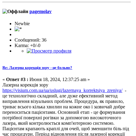
pagemolav
Newbie
Сообщений: 36
Karma: +0/-0
Re: Лазерна корекція зору - це больно?
«
Ответ #3 :
Июня 18, 2024, 12:37:25 am »
Лазерна корекція зору
https://visium.com.ua/ua/uslugi/lazernaya_korrektsiya_zreniya/
-
це технологічно складний, але дуже ефективний метод
виправлення візуальних проблем. Процедура, як правило,
триває всього кілька хвилин на кожне око і зазвичай добре
переноситься пацієнтами. Основний етап - це формування
потрібної поверхні рогівки за допомогою високоточного
лазера, який контролюється комп'ютерною системою.
Пацієнтам крапають краплі для очей, щоб зменшити біль під
час процедури. Період відновлення після лазерної корекції