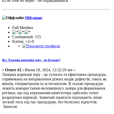
Если тебе не верят - не оправдывайся.
Oldyamar
Full Member
Сообщений: 155
Karma: +2/-0
Re: Лазерна корекція зору - це больно?
«
Ответ #2 :
Июня 18, 2024, 12:32:29 am »
Лазерна корекція зору - це сучасна та ефективна процедура,
спрямована на виправлення різних видів дефектів, таких як
міопія, гіперметропія та астигматизм. В основі процедури
лежить використання екскімерного лазера для формування
рогівки, що під керуванням комп'ютера здійснює точні
розрахунки корекції. Зазвичай пацієнти відчувають лише
легкий тиск під час процедури, без болісних відчуттів.
Записан