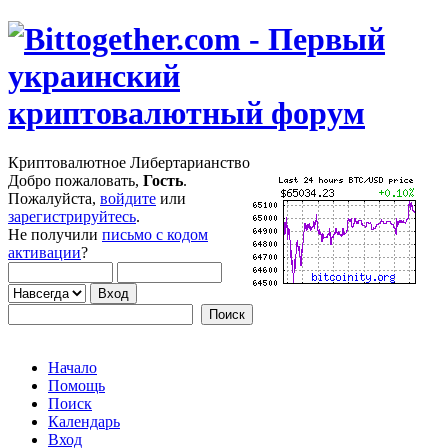
Криптовалютное Либертарианство
Добро пожаловать,
Гость
.
Пожалуйста,
войдите
или
зарегистрируйтесь
.
Не получили
письмо с кодом
активации
?
Начало
Помощь
Поиск
Календарь
Вход