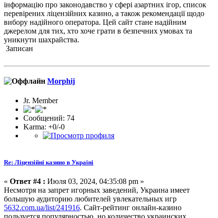
інформацію про законодавство у сфері азартних ігор, список
перевірених ліцензійних казино, а також рекомендації щодо
вибору надійного оператора. Цей сайт стане надійним
джерелом для тих, хто хоче грати в безпечних умовах та
уникнути шахрайства.
Записан
Morphij
Jr. Member
Сообщений: 74
Karma: +0/-0
Re: Ліцензійні казино в Україні
«
Ответ #4 :
Июля 03, 2024, 04:35:08 pm »
Несмотря на запрет игорных заведений, Украина имеет
большую аудиторию любителей увлекательных игр
5632.com.ua/list/241916
. Сайт-рейтинг онлайн-казино
пользуется популярностью, но количество украинских