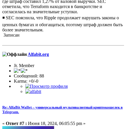
где штраф составил 1,27% от валовой выручки. SEC
отметила, что Terraform находится в банкротстве и
согласилась на значительные уступки.
◾️ SEC пояснила, что Ripple продолжает нарушать законы о
ценных бумагах и обогащаться, поэтому штраф должен быть
более значительным.
Записан
Alfabit.org
Jr. Member
Сообщений: 88
Karma: +0/-0
Re: AlfaBit Wallet – универсальный мультивалютный криптокошелек в
Telegram.
«
Ответ #7 :
Июня 18, 2024, 06:05:55 pm »