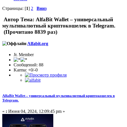
Страницы: [
1
]
2
Вниз
Автор
Тема: AlfaBit Wallet – универсальный
мультивалютный криптокошелек в Telegram.
(Прочитано 8839 раз)
Alfabit.org
Jr. Member
Сообщений: 88
Karma: +0/-0
AlfaBit Wallet – универсальный мультивалютный криптокошелек в
Telegram.
«
:
Июня 04, 2024, 12:09:45 pm »