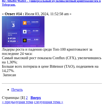
Re: AlfaBit Wallet – универсальный мультивалютный криптокошелек в
Telegram.
«
Ответ #14 :
Июля 03, 2024, 11:52:58 am »
Лидеры роста и падения среди Топ-100 криптовалют за
последние 24 часа:
Cамый высокий рост показала Conflux (CFX), увеличившись
на 1,30%;
Больше всех потеряла в цене Bittensor (TAO), подешевев на
14,27%.
Записан
Печать
Страницы: [
1
]
2
Вверх
« предыдущая тема
следующая тема »