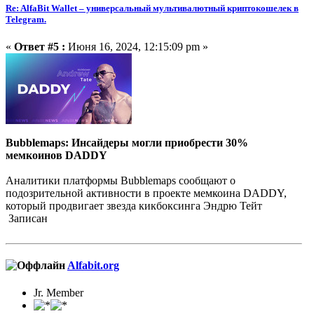
Re: AlfaBit Wallet – универсальный мультивалютный криптокошелек в
Telegram.
«
Ответ #5 :
Июня 16, 2024, 12:15:09 pm »
Bubblemaps: Инсайдеры могли приобрести 30%
мемкоинов DADDY
Аналитики платформы Bubblemaps сообщают о
подозрительной активности в проекте мемкоина DADDY,
который продвигает звезда кикбоксинга Эндрю Тейт
Записан
Alfabit.org
Jr. Member