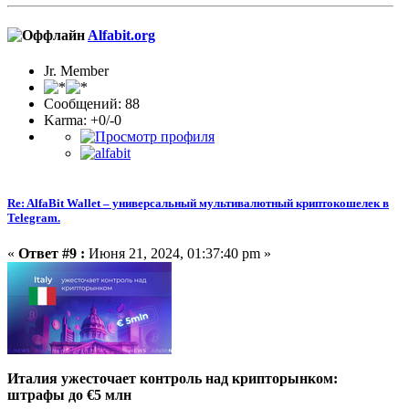
Alfabit.org
Jr. Member
Сообщений: 88
Karma: +0/-0
Re: AlfaBit Wallet – универсальный мультивалютный криптокошелек в
Telegram.
«
Ответ #9 :
Июня 21, 2024, 01:37:40 pm »
Италия ужесточает контроль над крипторынком:
штрафы до €5 млн