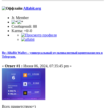
Alfabit.org
Jr. Member
Сообщений: 88
Karma: +0/-0
Re: AlfaBit Wallet – универсальный мультивалютный криптокошелек в
Telegram.
«
Ответ #1 :
Июня 06, 2024, 07:35:45 pm »
Всех приветствую=)