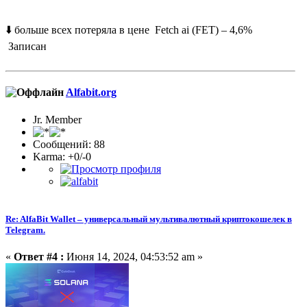
⬇️ больше всех потеряла в цене Fetch ai (FET) – 4,6%
Записан
Alfabit.org
Jr. Member
Сообщений: 88
Karma: +0/-0
Re: AlfaBit Wallet – универсальный мультивалютный криптокошелек в
Telegram.
«
Ответ #4 :
Июня 14, 2024, 04:53:52 am »