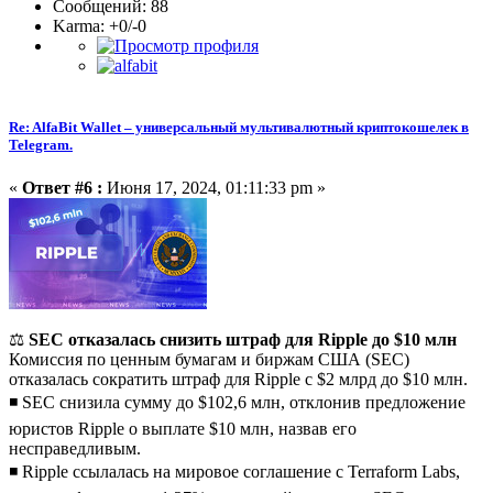
Сообщений: 88
Karma: +0/-0
Re: AlfaBit Wallet – универсальный мультивалютный криптокошелек в
Telegram.
«
Ответ #6 :
Июня 17, 2024, 01:11:33 pm »
⚖️
SEC отказалась снизить штраф для Ripple до $10 млн
Комиссия по ценным бумагам и биржам США (SEC)
отказалась сократить штраф для Ripple с $2 млрд до $10 млн.
◾️ SEC снизила сумму до $102,6 млн, отклонив предложение
юристов Ripple о выплате $10 млн, назвав его
несправедливым.
◾️ Ripple ссылалась на мировое соглашение с Terraform Labs,