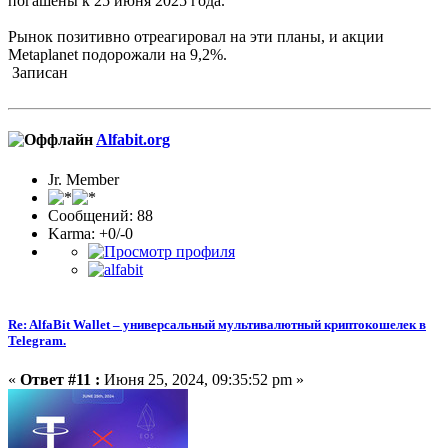
погашены к 25 июня 2025 года.
Рынок позитивно отреагировал на эти планы, и акции
Metaplanet подорожали на 9,2%.
Записан
Alfabit.org
Jr. Member
Сообщений: 88
Karma: +0/-0
Re: AlfaBit Wallet – универсальный мультивалютный криптокошелек в
Telegram.
«
Ответ #11 :
Июня 25, 2024, 09:35:52 pm »