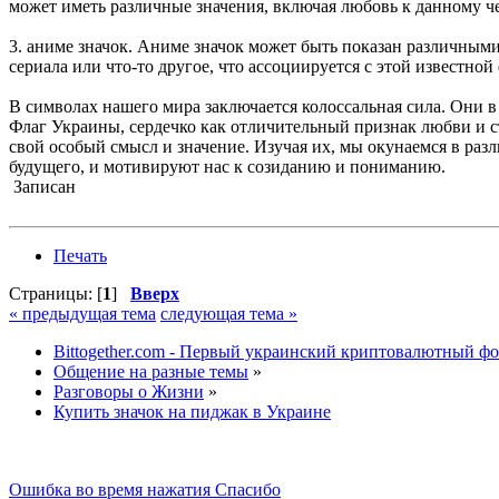
может иметь различные значения, включая любовь к данному чел
3. аниме значок. Аниме значок может быть показан различным
сериала или что-то другое, что ассоциируется с этой известной
В символах нашего мира заключается колоссальная сила. Они в
Флаг Украины, сердечко как отличительный признак любви и ст
свой особый смысл и значение. Изучая их, мы окунаемся в ра
будущего, и мотивируют нас к созиданию и пониманию.
Записан
Печать
Страницы: [
1
]
Вверх
« предыдущая тема
следующая тема »
Bittogether.com - Первый украинский криптовалютный ф
Общение на разные темы
»
Разговоры о Жизни
»
Купить значок на пиджак в Украине
Ошибка во время нажатия Спасибо