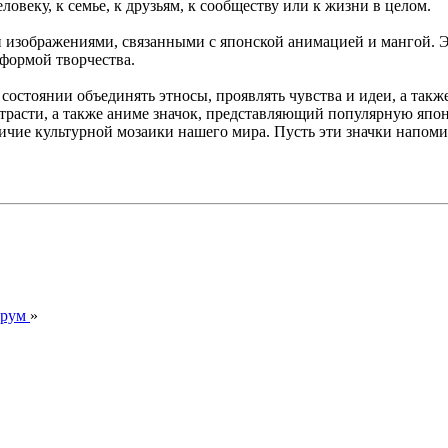
овеку, к семье, к друзьям, к сообществу или к жизни в целом.
и изображениями, связанными с японской анимацией и мангой. 
 формой творчества.
 состоянии объединять этносы, проявлять чувства и идеи, а так
расти, а также аниме значок, представляющий популярную японс
зличие культурной мозаики нашего мира. Пусть эти значки напом
орум
»