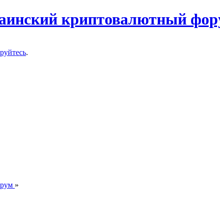
ируйтесь
.
орум
»