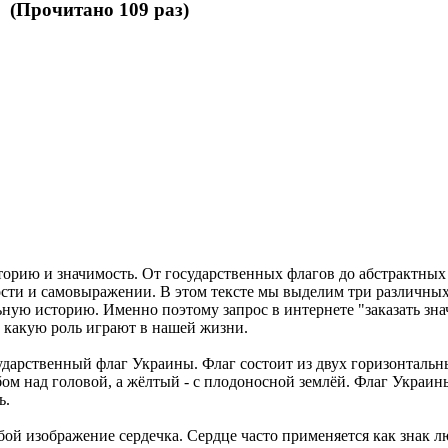
 (Прочитано 109 раз)
торию и значимость. От государственных флагов до абстрактны
сти и самовыражении. В этом тексте мы выделим три различных 
ную историю. Именно поэтому запрос в интернете "заказать зн
и какую роль играют в нашей жизни.
ударственный флаг Украины. Флаг состоит из двух горизонтальны
ом над головой, а жёлтый - с плодоносной землёй. Флаг Украин
ь.
бой изображение сердечка. Сердце часто применяется как знак л