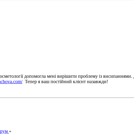
ї косметології допомогла мені вирішити проблему із висипаннями
bachova.com/
Тепер я ваш постійний клієнт назавжди!
орум
»