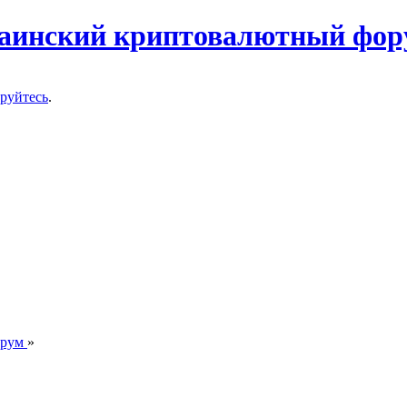
ируйтесь
.
орум
»