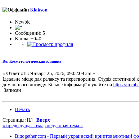
Klakson
Newbie
Сообщений: 5
Karma: +0/-0
Re: Косметологическая клиника
«
Ответ #1 :
Января 25, 2026, 09:02:09 am »
Ідеальне місце для релаксу та перетворення. Студія естетично
домашнього догляду. Більше інформації шукайте на
https://trem
Записан
Печать
Страницы: [
1
]
Вверх
« предыдущая тема
следующая тема »
Bittogether.com - Первый украинский криптовалютный ф