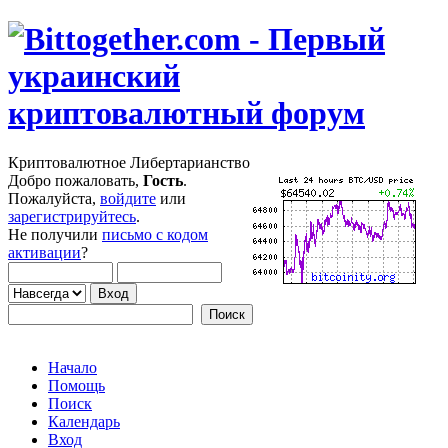
Криптовалютное Либертарианство
Добро пожаловать,
Гость
.
Пожалуйста,
войдите
или
зарегистрируйтесь
.
Не получили
письмо с кодом
активации
?
Начало
Помощь
Поиск
Календарь
Вход