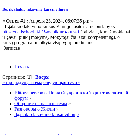
Re: ilgalaikio lakavimo kursai vilniuje
«
Ответ #1 :
Апреля 23, 2024, 06:07:35 pm »
. Ilgalaikio lakavimo kursus Vilniuje rasite šiame puslapyje:
https://nailschool.lt/lt/3-manikiuro-kursai
. Tai vieta, kur aš mokiausi
ir gavau puikų mokymą. Mokytojai čia labai kompetentingi, o
kursų programa pritaikyta visų lygių mokiniams.
Записан
Печать
Страницы: [
1
]
Вверх
« предыдущая тема
следующая тема »
Bittogether.com - Первый украинский криптовалютный
форум
»
Общение на разные темы
»
Разговоры о Жизни
»
ilgalaikio lakavimo kursai vilniuje