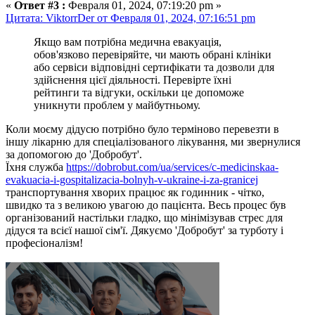
«
Ответ #3 :
Февраля 01, 2024, 07:19:20 pm »
Цитата: ViktorrDer от Февраля 01, 2024, 07:16:51 pm
Якщо вам потрібна медична евакуація,
обов'язково перевіряйте, чи мають обрані клініки
або сервіси відповідні сертифікати та дозволи для
здійснення цієї діяльності. Перевірте їхні
рейтинги та відгуки, оскільки це допоможе
уникнути проблем у майбутньому.
Коли моєму дідусю потрібно було терміново перевезти в
іншу лікарню для спеціалізованого лікування, ми звернулися
за допомогою до 'Добробут'.
Їхня служба
https://dobrobut.com/ua/services/c-medicinskaa-
evakuacia-i-gospitalizacia-bolnyh-v-ukraine-i-za-granicej
транспортування хворих працює як годинник - чітко,
швидко та з великою увагою до пацієнта. Весь процес був
організований настільки гладко, що мінімізував стрес для
дідуся та всієї нашої сім'ї. Дякуємо 'Добробут' за турботу і
професіоналізм!