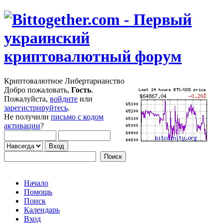
Криптовалютное Либертарианство
Добро пожаловать,
Гость
.
Пожалуйста,
войдите
или
зарегистрируйтесь
.
Не получили
письмо с кодом
активации
?
Начало
Помощь
Поиск
Календарь
Вход