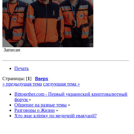
Записан
Печать
Страницы: [
1
]
Вверх
« предыдущая тема
следующая тема »
Bittogether.com - Первый украинский криптовалютный
форум
»
Общение на разные темы
»
Разговоры о Жизни
»
Хто знає клініку по медичній евакуації?