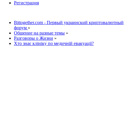
Регистрация
Bittogether.com - Первый украинский криптовалютный
форум
»
Общение на разные темы
»
Разговоры о Жизни
»
Хто знає клініку по медичній евакуації?