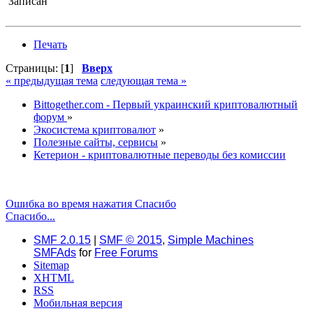
Записан
Печать
Страницы: [
1
]
Вверх
« предыдущая тема
следующая тема »
Bittogether.com - Первый украинский криптовалютный
форум
»
Экосистема криптовалют
»
Полезные сайты, сервисы
»
Кетерион - криптовалютные переводы без комиссии
Ошибка во время нажатия Спасибо
Спасибо...
SMF 2.0.15
|
SMF © 2015
,
Simple Machines
SMFAds
for
Free Forums
Sitemap
XHTML
RSS
Мобильная версия