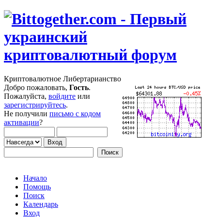
Криптовалютное Либертарианство
Добро пожаловать,
Гость
.
Пожалуйста,
войдите
или
зарегистрируйтесь
.
Не получили
письмо с кодом
активации
?
Начало
Помощь
Поиск
Календарь
Вход