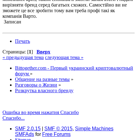
вирізняти бренд серед багатьох схожих. Самостійно ви не
зможете це все зробити тому вам треба профі такі як
компанія Варто.
Записан
Печать
Страницы: [
1
]
Вверх
« предыдущая тема
следующая тема »
Bittogether.com - Первый украинский криптовалютный
форум
»
Общение на разные темы
»
Разговоры о Жизни
»
Розкрутка власного бренду
Ошибка во время нажатия Спасибо
Спасибо...
SMF 2.0.15
|
SMF © 2015
,
Simple Machines
SMFAds
for
Free Forums
Sitemap