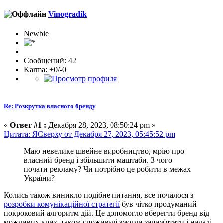
Vinogradik
Newbie
Сообщений: 42
Karma: +0/-0
Re: Розкрутка власного бренду
«
Ответ #1 :
Декабря 28, 2023, 08:50:24 pm »
Цитата: ЯСверху от Декабря 27, 2023, 05:45:52 pm
Маю невелике швейне виробництво, мрію про
власний бренд і збільшити маштаби. З чого
почати рекламу? Чи потрібно це робити в межах
України?
Колись також виникло подібне питання, все почалося з
розробки комунікаційної стратегії
був чітко продуманий
покроковий алгоритм дій. Це допомогло вберегти бренд від
можливих криз, також споживачі змогли запам'ятати і надалі