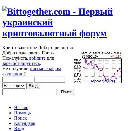
Криптовалютное Либертарианство
Добро пожаловать,
Гость
.
Пожалуйста,
войдите
или
зарегистрируйтесь
.
Не получили
письмо с кодом
активации
?
Начало
Помощь
Поиск
Календарь
Вход