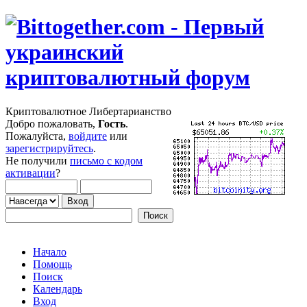
Криптовалютное Либертарианство
Добро пожаловать,
Гость
.
Пожалуйста,
войдите
или
зарегистрируйтесь
.
Не получили
письмо с кодом
активации
?
Начало
Помощь
Поиск
Календарь
Вход