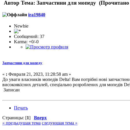
Автор
Тема: Запчастини для мопеду (Прочитано 
ira19840
Newbie
Сообщений: 37
Karma: +0/-0
Запчастини для мопеду
«
:
Февраля 21, 2023, 11:28:58 am »
До уваги власників мопедів Delta! Вам потрібні нові запчастин
високоякісних деталей, спеціально розроблених для мопедів Delt
Записан
Печать
Страницы: [
1
]
Вверх
« предыдущая тема
следующая тема »