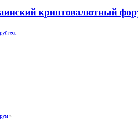
ируйтесь
.
орум
»