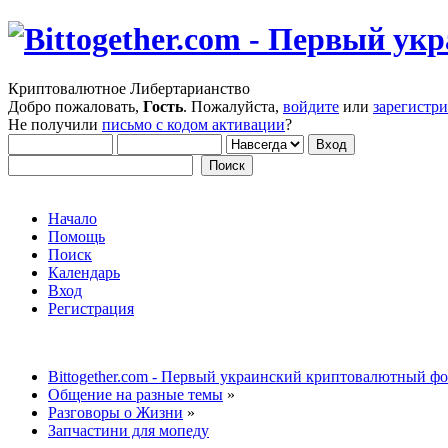
Криптовалютное Либертарианство
Добро пожаловать,
Гость
. Пожалуйста,
войдите
или
зарегистр
Не получили
письмо с кодом активации
?
Начало
Помощь
Поиск
Календарь
Вход
Регистрация
Bittogether.com - Первый украинский криптовалютный ф
Общение на разные темы
»
Разговоры о Жизни
»
Запчастини для мопеду