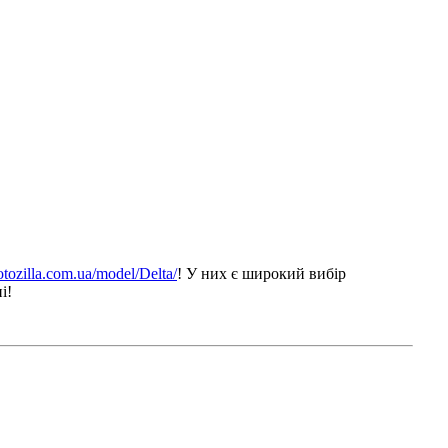
otozilla.com.ua/model/Delta/
! У них є широкий вибір
і!